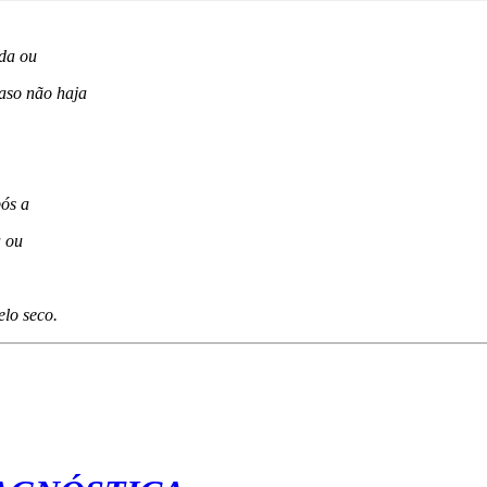
ada ou
Caso não haja
pós a
a ou
elo seco.