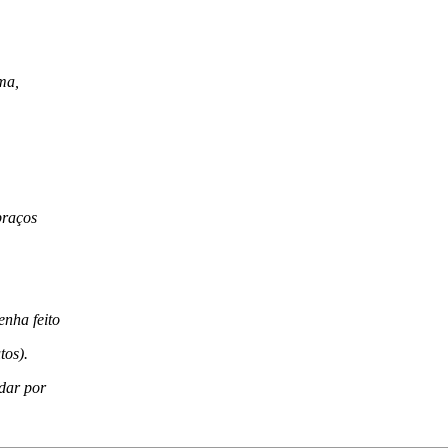
ma,
braços
enha feito
tos).
rdar por