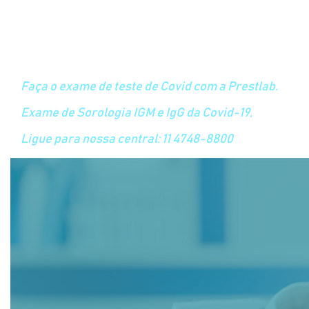
Exames de
Covid-19
Faça o exame de teste de Covid com a Prestlab.
Exame de Sorologia IGM e IgG da Covid-19,
Ligue para nossa central: 11 4748-8800