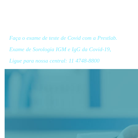
Exames de
Covid-19
Faça o exame de teste de Covid com a Prestlab.
Exame de Sorologia IGM e IgG da Covid-19,
Ligue para nossa central: 11 4748-8800